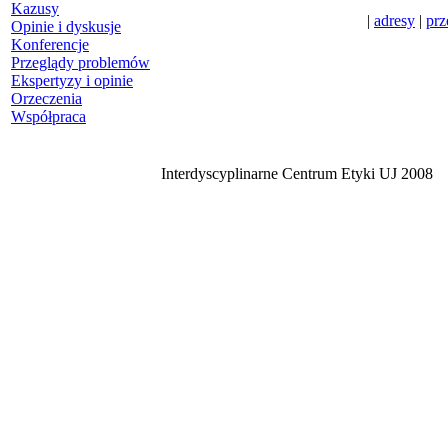
Kazusy
|
adresy
|
prz
Opinie i dyskusje
Konferencje
Przeglądy problemów
Ekspertyzy i opinie
Orzeczenia
Współpraca
Interdyscyplinarne Centrum Etyki UJ 2008