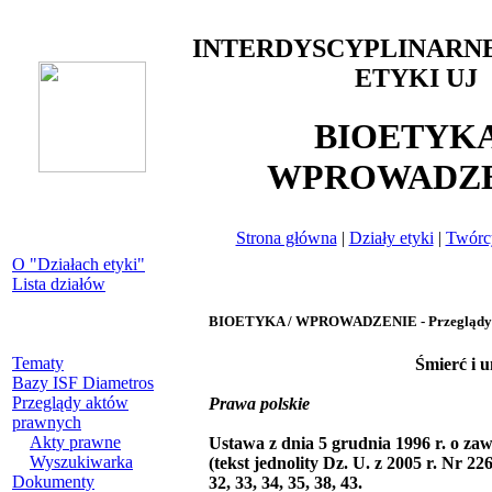
INTERDYSCYPLINARN
ETYKI UJ
BIOETYKA
WPROWADZE
Strona główna
|
Działy etyki
|
Twórcy
O "Działach etyki"
Lista działów
BIOETYKA / WPROWADZENIE - Przeglądy 
Tematy
Śmierć i 
Bazy ISF Diametros
Przeglądy aktów
Prawa polskie
prawnych
Akty prawne
Ustawa z dnia 5 grudnia 1996 r. o zaw
Wyszukiwarka
(tekst jednolity Dz. U. z 2005 r. Nr 22
Dokumenty
32, 33, 34, 35, 38, 43.