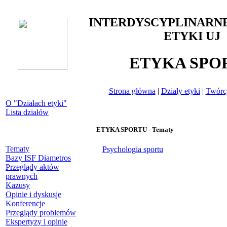
INTERDYSCYPLINARN
ETYKI UJ
ETYKA SPO
Strona główna
|
Działy etyki
|
Twórcy
O "Działach etyki"
Lista działów
ETYKA SPORTU - Tematy
Tematy
Psychologia sportu
Bazy ISF Diametros
Przeglądy aktów
prawnych
Kazusy
Opinie i dyskusje
Konferencje
Przeglądy problemów
Ekspertyzy i opinie