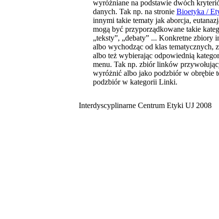
wyróżniane na podstawie dwóch kryterió
danych. Tak np. na stronie
Bioetyka / E
innymi takie tematy jak aborcja, eutanazj
mogą być przyporządkowane takie kategori
„teksty”, „debaty” ... Konkretne zbior
albo wychodząc od klas tematycznych, z
albo też wybierając odpowiednią kateg
menu. Tak np. zbiór linków przywołując
wyróżnić albo jako podzbiór w obrębie t
podzbiór w kategorii Linki.
Interdyscyplinarne Centrum Etyki UJ 2008