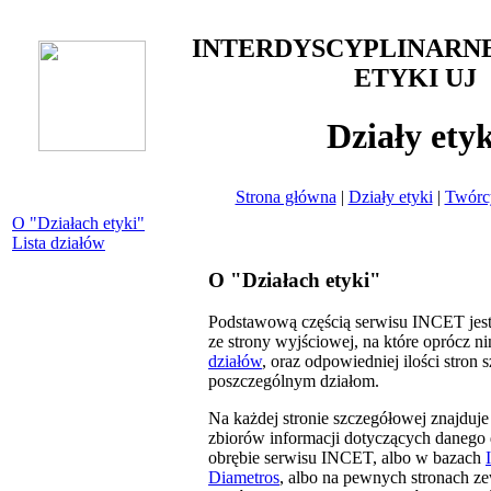
INTERDYSCYPLINARN
ETYKI UJ
Działy etyk
Strona główna
|
Działy etyki
|
Twórcy
O "Działach etyki"
Lista działów
O "Działach etyki"
Podstawową częścią serwisu INCET jest 
ze strony wyjściowej, na które oprócz nin
działów
, oraz odpowiedniej ilości stro
poszczególnym działom.
Na każdej stronie szczegółowej znajduj
zbiorów informacji dotyczących danego d
obrębie serwisu INCET, albo w bazach
Diametros
, albo na pewnych stronach ze