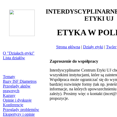
INTERDYSCYPLINARN
ETYKI UJ
ETYKA W POL
Strona główna
|
Działy etyki
|
Twórcy
O "Działach etyki"
Lista działów
Zaproszenie do współpracy
Interdyscyplinarne Centrum Etyki UJ ch
wszystkimi instytucjami, które są zainte
Tematy
Współpraca może ograniczać się do wym
Bazy ISF Diametros
bardziej rozwinięte formy (tak np. jest
Przeglądy aktów
informacje, na których upowszechnieniu
prawnych
zależy). Prosimy więc o kontakt (incet@i
Kazusy
propozycje.
Opinie i dyskusje
Konferencje
Przeglądy problemów
Ekspertyzy i opinie