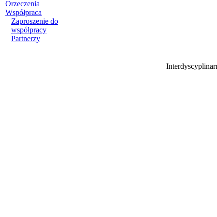
Orzeczenia
Współpraca
Zaproszenie do
współpracy
Partnerzy
Interdyscyplina