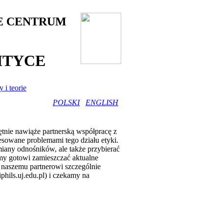
E CENTRUM
ITYCE
 i teorie
POLSKI
ENGLISH
ętnie nawiąże partnerską współpracę z
resowane problemami tego działu etyki.
iany odnośników, ale także przybierać
eśmy gotowi zamieszczać aktualne
 naszemu partnerowi szczególnie
phils.uj.edu.pl) i czekamy na