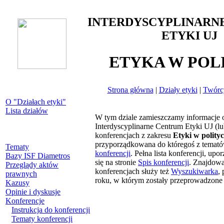
INTERDYSCYPLINARN
ETYKI UJ
ETYKA W POL
Strona główna
|
Działy etyki
|
Twórcy
O "Działach etyki"
Lista działów
W tym dziale zamieszczamy informacje 
Interdyscyplinarne Centrum Etyki UJ (lu
konferencjach z zakresu
Etyki w polity
przyporządkowana do któregoś z temató
Tematy
konferencji
. Pełna lista konferencji, up
Bazy ISF Diametros
się na stronie
Spis konferencji
. Znajdowa
Przeglądy aktów
konferencjach służy też
Wyszukiwarka
,
prawnych
roku, w którym zostały przeprowadzone
Kazusy
Opinie i dyskusje
Konferencje
Instrukcja do konferencji
Tematy konferencji