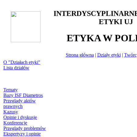
INTERDYSCYPLINARN
ETYKI UJ
ETYKA W POL
Strona główna
|
Działy etyki
|
Twórcy
O "Działach etyki"
Lista działów
Tematy
Bazy ISF Diametros
Przeglądy aktów
prawnych
Kazusy
Opinie i dyskusje
Konferencje
Przeglądy problemów
Ekspertyzy i opinie