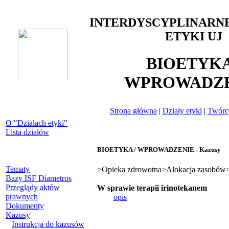
INTERDYSCYPLINARN
ETYKI UJ
BIOETYKA
WPROWADZE
Strona główna
|
Działy etyki
|
Twórcy
O "Działach etyki"
Lista działów
BIOETYKA / WPROWADZENIE - Kazusy
Tematy
>Opieka zdrowotna>Alokacja zasobów
Bazy ISF Diametros
Przeglądy aktów
W sprawie terapii irinotekanem
prawnych
opis
Dokumenty
Kazusy
Instrukcja do kazusów