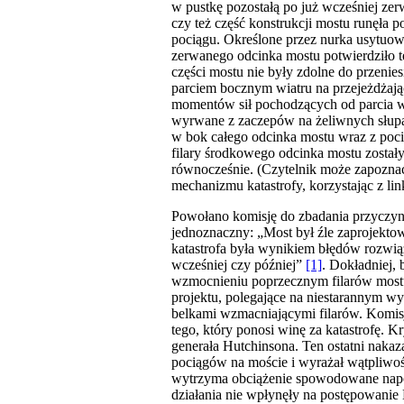
w pustkę pozostałą po już wcześniej ze
czy też część konstrukcji mostu runęła
pociągu. Określone przez nurka usytuow
zerwanego odcinka mostu potwierdziło tę
części mostu nie były zdolne do przeni
parciem bocznym wiatru na przejeżdżaj
momentów sił pochodzących od parcia wi
wyrwane z zaczepów na żeliwnych słupa
w bok całego odcinka mostu wraz z poci
filary środkowego odcinka mostu został
równocześnie. (Czytelnik może zapozn
mechanizmu katastrofy, korzystając z l
Powołano komisję do zbadania przyczyn k
jednoznaczny: „Most był źle zaprojekto
katastrofa była wynikiem błędów rozwiąz
wcześniej czy później”
[1]
. Dokładniej, 
wzmocnieniu poprzecznym filarów mostu.
projektu, polegające na niestarannym w
belkami wzmacniającymi filarów. Komis
tego, który ponosi winę za katastrofę. 
generała Hutchinsona. Ten ostatni nakaz
pociągów na moście i wyrażał wątpliwoś
wytrzyma obciążenie spowodowane napor
działania nie wpłynęły na postępowanie