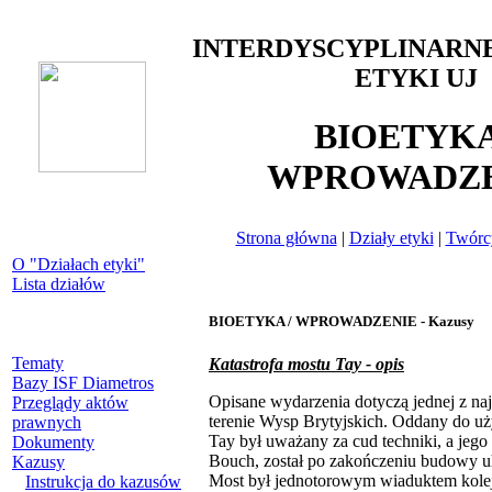
INTERDYSCYPLINARN
ETYKI UJ
BIOETYKA
WPROWADZE
Strona główna
|
Działy etyki
|
Twórcy
O "Działach etyki"
Lista działów
BIOETYKA / WPROWADZENIE - Kazusy
Tematy
Katastrofa mostu Tay - opis
Bazy ISF Diametros
Opisane wydarzenia dotyczą jednej z naj
Przeglądy aktów
terenie Wysp Brytyjskich. Oddany do u
prawnych
Tay był uważany za cud techniki, a jego
Dokumenty
Bouch, został po zakończeniu budowy u
Kazusy
Most był jednotorowym wiaduktem kolejo
Instrukcja do kazusów