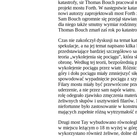
katastrofy, sir Thomas Bouch pracował 
projekt mostu Forth. W następstwie katas
nowi autorzy zaprojektowali most Fort
Sam Bouch ogromnie się przejął stawian
dla niego także smutny wymiar rodzinny,
Thomas Bouch zmarł zaś rok po katastro
Czas nie zakończył dyskusji na temat kat
spekulacje, a na jej temat napisano kilka
przedstawiające bardziej szczegółowo sam
teoria „wykolejenia się pociągu”, która 
obronę. Według tej teorii, bezpośrednią 
wykolejenie pociągu przez wiatr. Różni
góry i dołu pociągu miały zmniejszyć siłę
spowodować wypadnięcie pociągu z szyn
Filary mostu miały być przewrócone prz
uderzenie, a nie przez sam napór wiatru
rolę odegrało zjawisko zmęczenia materi
żeliwnych słupów i usztywnień filarów.
niefortunne było zastosowanie w konstru
mających zupełnie różną wytrzymałość n
Drugi most Tay wybudowano równolegle
w miejscu leżącym o 18 m wyżej w górę r
wykorzystano również żeliwne, dolne dź