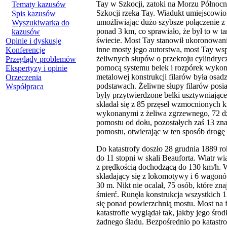
Tay w Szkocji, zatoki na Morzu Północn
Tematy kazusów
Szkocji rzeka Tay. Wiadukt umiejscowi
Spis kazusów
umożliwiając dużo szybsze połączenie z
Wyszukiwarka do
ponad 3 km, co sprawiało, że był to w t
kazusów
świecie. Most Tay stanowił ukoronowani
Opinie i dyskusje
inne mosty jego autorstwa, most Tay ws
Konferencje
żeliwnych słupów o przekroju cylindryc
Przeglądy problemów
pomocą systemu belek i rozpórek wykon
Ekspertyzy i opinie
metalowej konstrukcji filarów była os
Orzeczenia
podstawach. Żeliwne słupy filarów posia
Współpraca
były przytwierdzone belki usztywniające 
składał się z 85 przęseł wzmocnionych
wykonanymi z żeliwa zgrzewnego, 72 dź
pomostu od dołu, pozostałych zaś 13 zn
pomostu, otwierając w ten sposób drogę 
Do katastrofy doszło 28 grudnia 1889 ro
do 11 stopni w skali Beauforta. Wiatr w
z prędkością dochodzącą do 130 km/h. W
składający się z lokomotywy i 6 wagon
30 m. Nikt nie ocalał, 75 osób, które zn
śmierć. Runęła konstrukcja wszystkich 
się ponad powierzchnią mostu. Most na 
katastrofie wyglądał tak, jakby jego śro
żadnego śladu. Bezpośrednio po katastrof