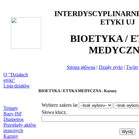
INTERDYSCYPLINARN
ETYKI UJ
BIOETYKA / 
MEDYCZ
Strona główna
|
Działy etyki
|
Twórcy
O "Działach
etyki"
Lista działów
BIOETYKA / ETYKA MEDYCZNA - Kazusy
Wybierz zakres lat
Tematy
Słowa klucz.
Bazy ISF
Diametros
Przeglądy aktów
prawnych
Kazusy