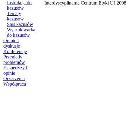
Instrukcja do
Interdyscyplinarne Centrum Etyki UJ 2008
kazusów
Tematy
kazusów
Spis kazusów
Wyszukiwarka
do kazusów
Opinie i
dyskusje
Konferencje
Przeglądy
problemów
Ekspertyzy i
opinie
Orzeczenia
Współpraca