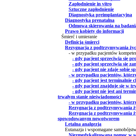
Zapłodnienie in vitro
Sztuczne zapłodnienie
Diagnostyka preimplantacyjna
Diagnostyka prenatalna
Odmowa skierowania na badania
Prawo kobiety do informacji
Śmierć i umieranie
Definicja śmierci
Rezygnacja z podtrzymywania życ
- w przypadku pacjentów kompeten
- gdy pacjent sprzeciwia się pr
- gdy pacjent sprzeciwia się za
- gdy pacjent nie zdaje sobie 
- w przypadku pacjentów, którzy
- gdy pacjent jest terminalnie 
- gdy pacjent znajduje się w t
- gdy pacjent nie jest ani termi
trwałym stanie nieświadomości
- w przypadku pacjentów, którzy
Rezygnacja z podtrzymywania 
Rezygnacja z podtrzymywania ży
spowodowanym nowotworem
Letalna analgezja
Eutanazja i wspomagane samobójst
Niezmedykalizowana pomoc w s