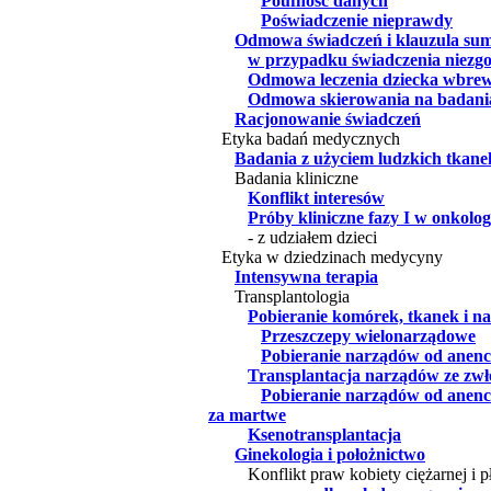
Poufność danych
Poświadczenie nieprawdy
Odmowa świadczeń i klauzula sum
w przypadku świadczenia niezgo
Odmowa leczenia dziecka wbrew
Odmowa skierowania na badania
Racjonowanie świadczeń
Etyka badań medycznych
Badania z użyciem ludzkich tkane
Badania kliniczne
Konflikt interesów
Próby kliniczne fazy I w onkolog
- z udziałem dzieci
Etyka w dziedzinach medycyny
Intensywna terapia
Transplantologia
Pobieranie komórek, tkanek i 
Przeszczepy wielonarządowe
Pobieranie narządów od anen
Transplantacja narządów ze zw
Pobieranie narządów od anen
za martwe
Ksenotransplantacja
Ginekologia i położnictwo
Konflikt praw kobiety ciężarnej i p