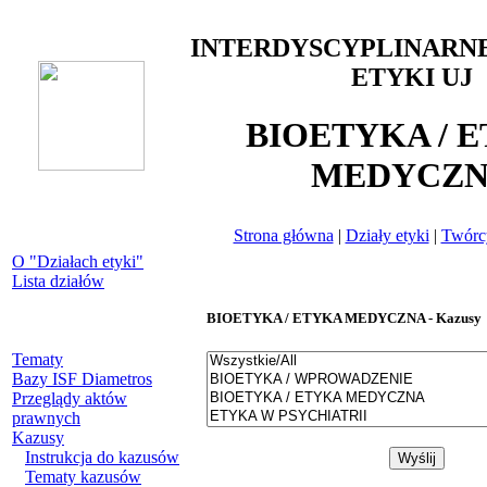
INTERDYSCYPLINARN
ETYKI UJ
BIOETYKA / 
MEDYCZ
Strona główna
|
Działy etyki
|
Twórcy
O "Działach etyki"
Lista działów
BIOETYKA / ETYKA MEDYCZNA - Kazusy
Tematy
Bazy ISF Diametros
Przeglądy aktów
prawnych
Kazusy
Instrukcja do kazusów
Tematy kazusów