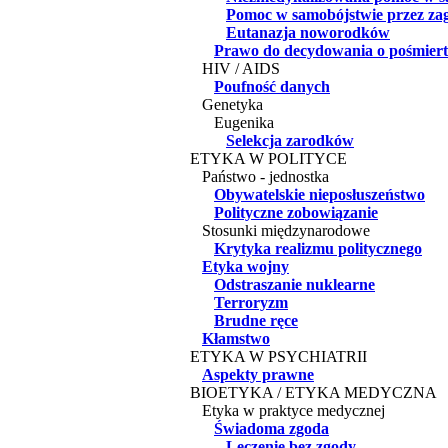
Pomoc w samobójstwie przez zag
Eutanazja noworodków
Prawo do decydowania o pośmiertn
HIV / AIDS
Poufność danych
Genetyka
Eugenika
Selekcja zarodków
ETYKA W POLITYCE
Państwo - jednostka
Obywatelskie nieposłuszeństwo
Polityczne zobowiązanie
Stosunki międzynarodowe
Krytyka realizmu politycznego
Etyka wojny
Odstraszanie nuklearne
Terroryzm
Brudne ręce
Kłamstwo
ETYKA W PSYCHIATRII
Aspekty prawne
BIOETYKA / ETYKA MEDYCZNA
Etyka w praktyce medycznej
Świadoma zgoda
Leczenie bez zgody