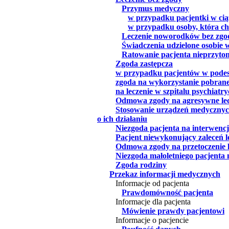
Przymus medyczny
w przypadku pacjentki w cią
w przypadku osoby, która chc
Leczenie noworodków bez zgo
Świadczenia udzielone osobie w
Ratowanie pacjenta nieprzyt
Zgoda zastępcza
w przypadku pacjentów w pode
zgoda na wykorzystanie pobrane
na leczenie w szpitalu psychiat
Odmowa zgody na agresywne lec
Stosowanie urządzeń medycznyc
o ich działaniu
Niezgoda pacjenta na interwencj
Pacjent niewykonujący zaleceń 
Odmowa zgody na przetoczenie 
Niezgoda małoletniego pacjenta 
Zgoda rodziny
Przekaz informacji medycznych
Informacje od pacjenta
Prawdomówność pacjenta
Informacje dla pacjenta
Mówienie prawdy pacjentowi
Informacje o pacjencie