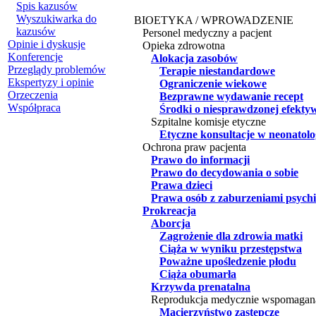
Spis kazusów
Wyszukiwarka do
BIOETYKA / WPROWADZENIE
kazusów
Personel medyczny a pacjent
Opinie i dyskusje
Opieka zdrowotna
Konferencje
Alokacja zasobów
Przeglądy problemów
Terapie niestandardowe
Ekspertyzy i opinie
Ograniczenie wiekowe
Orzeczenia
Bezprawne wydawanie recept
Współpraca
Środki o niesprawdzonej efekty
Szpitalne komisje etyczne
Etyczne konsultacje w neonatolo
Ochrona praw pacjenta
Prawo do informacji
Prawo do decydowania o sobie
Prawa dzieci
Prawa osób z zaburzeniami psych
Prokreacja
Aborcja
Zagrożenie dla zdrowia matki
Ciąża w wyniku przestępstwa
Poważne upośledzenie płodu
Ciąża obumarła
Krzywda prenatalna
Reprodukcja medycznie wspomagan
Macierzyństwo zastępcze