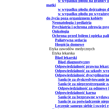
w wypadku płodu na granicy 
matki
w wypadku płodu dojrzałego d
w wypadku płodu po wyraźnym 
do życia poza organizmem kobiety
Neonatologia i pediatria
Psychiatria i ochrona zdrowia psy
Onkologia
Ochrona przed bólem i opieka pal
Paliatywna sedacja
Hospicja domowe
Etyka zawodów medycznych
Etyka lekarska
Błąd lekarski
Błąd diagnostyczny
Odpowiedzialność prawna lekar
Odpowiedzialność za szkody wyr
Odpowiedzialność dyscyplinarn
Sankcje za dyskredytowanie i
Sankcje za nieprzestrzeganie 
Odpowiedzialność za odmowę l
Odpowiedzialność karna
Sankcje za bezprawne wydawa
Sankcje za poświadczenie niep
Leczenie samego siebie i swojej 