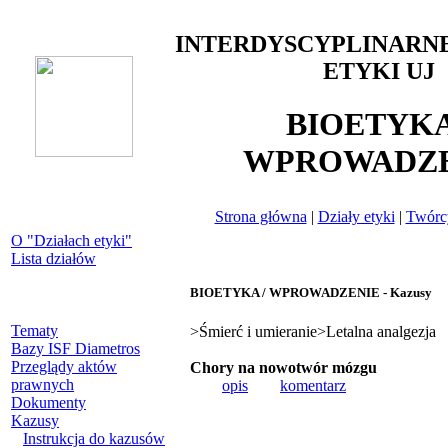
INTERDYSCYPLINARN
ETYKI UJ
BIOETYKA
WPROWADZE
Strona główna
|
Działy etyki
|
Twórcy
O "Działach etyki"
Lista działów
BIOETYKA / WPROWADZENIE - Kazusy
Tematy
>Śmierć i umieranie>Letalna analgezja
Bazy ISF Diametros
Przeglądy aktów
Chory na nowotwór mózgu
prawnych
opis
komentarz
Dokumenty
Kazusy
Instrukcja do kazusów