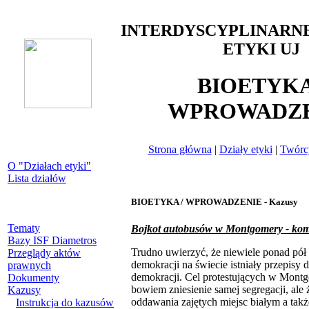
INTERDYSCYPLINARN
ETYKI UJ
BIOETYKA
WPROWADZE
Strona główna
|
Działy etyki
|
Twórcy
O "Działach etyki"
Lista działów
BIOETYKA / WPROWADZENIE - Kazusy
Tematy
Bojkot autobusów w Montgomery - kom
Bazy ISF Diametros
Trudno uwierzyć, że niewiele ponad pół 
Przeglądy aktów
demokracji na świecie istniały przepisy 
prawnych
demokracji. Cel protestujących w Mont
Dokumenty
bowiem zniesienie samej segregacji, al
Kazusy
oddawania zajętych miejsc białym a tak
Instrukcja do kazusów