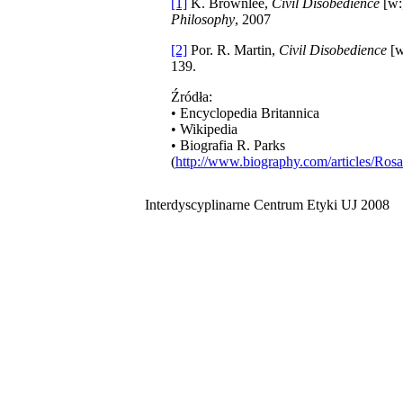
[1]
K. Brownlee,
Civil Disobedience
[w:
Philosophy
, 2007
[2]
Por. R. Martin,
Civil Disobedience
[w
139.
Źródła:
• Encyclopedia Britannica
• Wikipedia
• Biografia R. Parks
(
http://www.biography.com/articles/Ros
Interdyscyplinarne Centrum Etyki UJ 2008