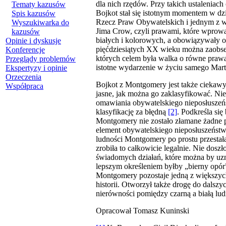
dla nich rzędów. Przy takich ustaleniach 
Tematy kazusów
Bojkot stał się istotnym momentem w d
Spis kazusów
Rzecz Praw Obywatelskich i jednym z 
Wyszukiwarka do
Jima Crow, czyli prawami, które wprowa
kazusów
białych i kolorowych, a obowiązywały o
Opinie i dyskusje
pięćdziesiątych XX wieku można zaobse
Konferencje
których celem była walka o równe prawa
Przeglądy problemów
istotne wydarzenie w życiu samego Mart
Ekspertyzy i opinie
Orzeczenia
Bojkot z Montgomery jest także ciekaw
Współpraca
jasne, jak można go zaklasyfikować. Nie
omawiania obywatelskiego nieposłusze
klasyfikację za błędną
[2]
. Podkreśla si
Montgomery nie zostało złamane żadne p
element obywatelskiego nieposłuszeńst
ludności Montgomery po prostu przestała
zrobiła to całkowicie legalnie. Nie dosz
świadomych działań, które można by uz
lepszym określeniem byłby „bierny opór”.
Montgomery pozostaje jedną z większych
historii. Otworzył także drogę do dalszy
nierówności pomiędzy czarną a białą lu
Opracował Tomasz Kuninski